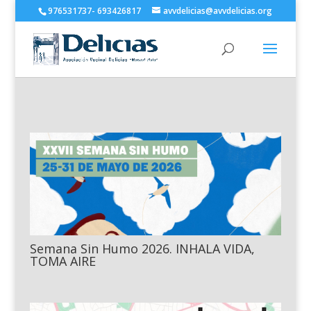
976531737- 693426817
avvdelicias@avvdelicias.org
Semana Sin Humo 2026. INHALA VIDA,
TOMA AIRE