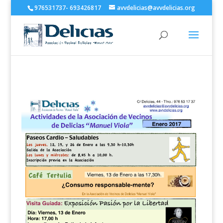
976531737- 693426817
avvdelicias@avvdelicias.org