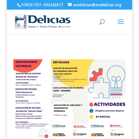
976531737- 693426817
avvdelicias@avvdelicias.org