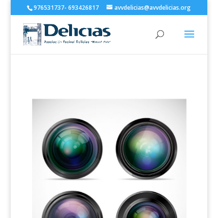
976531737- 693426817
avvdelicias@avvdelicias.org