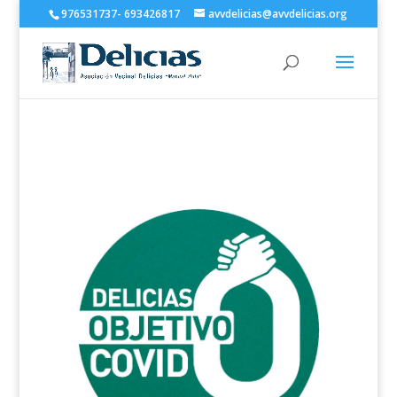
976531737- 693426817
avvdelicias@avvdelicias.org