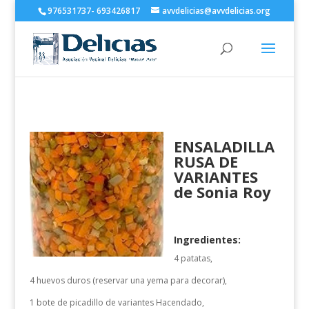
976531737- 693426817
avvdelicias@avvdelicias.org
ENSALADILLA
RUSA DE
VARIANTES
de Sonia Roy
Ingredientes:
4 patatas,
4 huevos duros (reservar una yema para decorar),
1 bote de picadillo de variantes Hacendado,