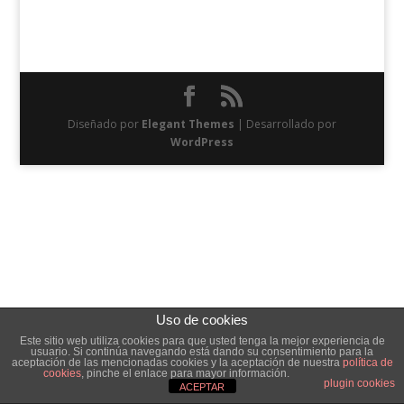
Diseñado por
Elegant Themes
| Desarrollado por
WordPress
Uso de cookies
Este sitio web utiliza cookies para que usted tenga la mejor experiencia de
usuario. Si continúa navegando está dando su consentimiento para la
aceptación de las mencionadas cookies y la aceptación de nuestra
política de
cookies
, pinche el enlace para mayor información.
plugin cookies
ACEPTAR