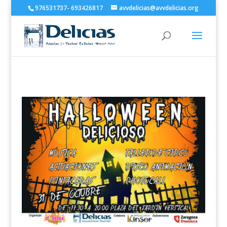
976531737- 693426817
avvdelicias@avvdelicias.org