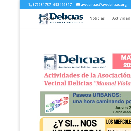
976531737- 693426817
avvdelicias@avvdelicias.org
Principal
Conócenos
Noticias
Actividad