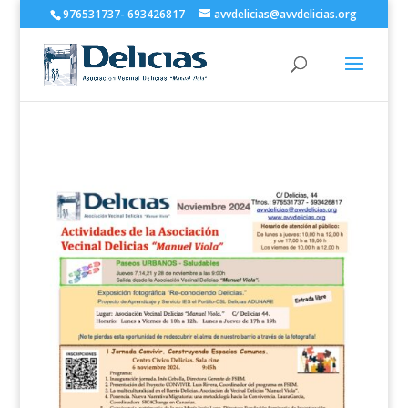
976531737- 693426817
avvdelicias@avvdelicias.org