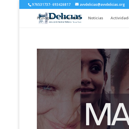
976531737- 693426817
avvdelicias@avvdelicias.org
Principal
Conócenos
Noticias
Actividad