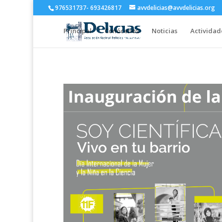
976531737- 693426817
avvdelicias@avvdelicias.org
Principal
Conócenos
Noticias
Actividad