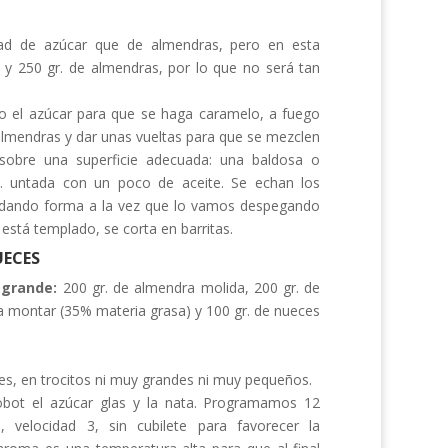
 de azúcar que de almendras, pero en esta
r y 250 gr. de almendras, por lo que no será tan
 el azúcar para que se haga caramelo, a fuego
almendras y dar unas vueltas para que se mezclen
 sobre una superficie adecuada: una baldosa o
… untada con un poco de aceite. Se echan los
a dando forma a la vez que lo vamos despegando
 está templado, se corta en barritas.
UECES
a grande:
200 gr. de almendra molida, 200 gr. de
ra montar (35% materia grasa) y 100 gr. de nueces
s, en trocitos ni muy grandes ni muy pequeños.
obot el azúcar glas y la nata. Programamos 12
 velocidad 3, sin cubilete para favorecer la