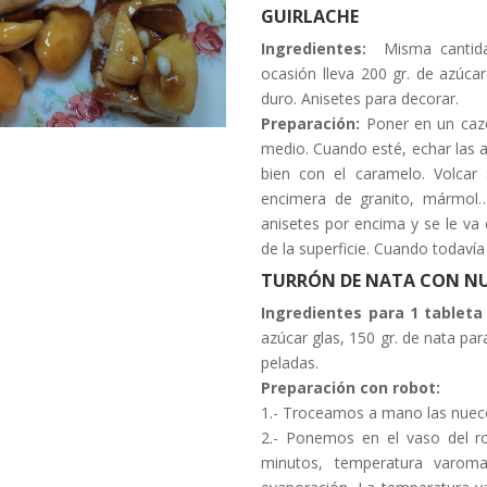
GUIRLACHE
Ingredientes:
Misma cantidad
ocasión lleva 200 gr. de azúca
duro. Anisetes para decorar.
Preparación:
Poner en un cazo
medio. Cuando esté, echar las 
bien con el caramelo. Volcar
encimera de granito, mármol
anisetes por encima y se le v
de la superficie. Cuando todavía
TURRÓN DE NATA CON N
Ingredientes para 1 tablet
azúcar glas, 150 gr. de nata pa
peladas.
Preparación con robot:
1.- Troceamos a mano las nuece
2.- Ponemos en el vaso del r
minutos, temperatura varoma,