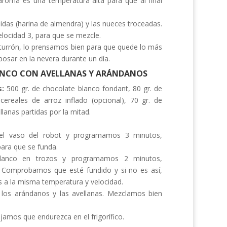
aroma es una temperatura alta para que al final
das (harina de almendra) y las nueces troceadas.
ocidad 3, para que se mezcle.
turrón, lo prensamos bien para que quede lo más
osar en la nevera durante un día.
NCO CON AVELLANAS Y ARÁNDANOS
s:
500 gr. de chocolate blanco fondant, 80 gr. de
ereales de arroz inflado (opcional), 70 gr. de
lanas partidas por la mitad.
el vaso del robot y programamos 3 minutos,
para que se funda.
blanco en trozos y programamos 2 minutos,
. Comprobamos que esté fundido y si no es así,
 la misma temperatura y velocidad.
, los arándanos y las avellanas. Mezclamos bien
jamos que endurezca en el frigorífico.