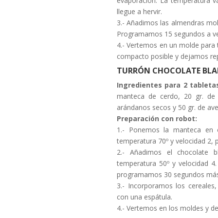
evaporación. La temperatura v
llegue a hervir.
3.- Añadimos las almendras moli
Programamos 15 segundos a vel
4.- Vertemos en un molde para 
compacto posible y dejamos rep
TURRÓN CHOCOLATE BLA
Ingredientes para 2 tableta
manteca de cerdo, 20 gr. de c
arándanos secos y 50 gr. de avel
Preparación con robot:
1.- Ponemos la manteca en 
temperatura 70º y velocidad 2, 
2.- Añadimos el chocolate 
temperatura 50º y velocidad 4
programamos 30 segundos más a
3.- Incorporamos los cereales
con una espátula.
4.- Vertemos en los moldes y de