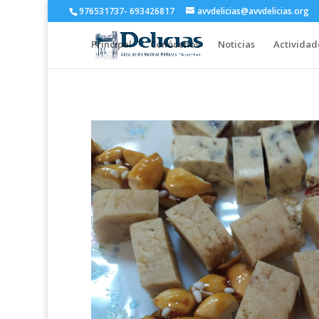
976531737- 693426817
avvdelicias@avvdelicias.org
Principal
Conócenos
Noticias
Actividad