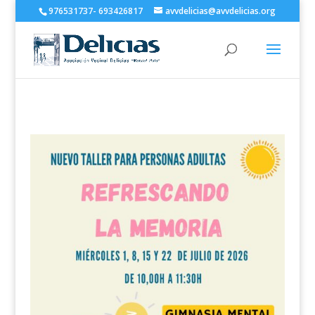
976531737- 693426817
avvdelicias@avvdelicias.org