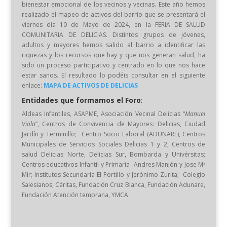
bienestar emocional de los vecinos y vecinas. Este año hemos
realizado el mapeo de activos del barrio que se presentará el
viernes día 10 de Mayo de 2024, en la FERIA DE SALUD
COMUNITARIA DE DELICIAS. Distintos grupos de jóvenes,
adultos y mayores hemos salido al barrio a identificar las
riquezas y los recursos que hay y que nos generan salud, ha
sido un proceso participativo y centrado en lo que nos hace
estar sanos. El resultado lo podéis consultar en el siguiente
enlace:
MAPA DE ACTIVOS DE DELICIAS
Entidades que formamos el Foro
:
Aldeas Infantiles, ASAPME, Asociación Vecinal Delicias “
Manuel
Viola
”, Centros de Convivencia de Mayores: Delicias, Ciudad
Jardín y Terminillo; Centro Socio Laboral (ADUNARE), Centros
Municipales de Servicios Sociales Delicias 1 y 2, Centros de
salud Delicias Norte, Delicias Sur, Bombarda y Univérsitas;
Centros educativos Infantil y Primaria Andres Manjón y Jose Mª
Mir; Institutos Secundaria El Portillo y Jerónimo Zurita; Colegio
Salesianos, Cáritas, Fundación Cruz Blanca, Fundación Adunare,
Fundación Atención temprana, YMCA.